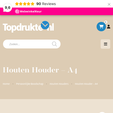
×
90
Reviews
9,6
0
Producten
zoeken
Houten Houder – A4
Home
·
Persoonlijke Boodschap
·
Houten Houders
·
Houten Houder – A4