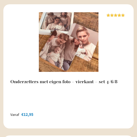
Waardering
5.00
uit 5
Onderzetters met eigen foto – vierkant – set 4/6/8
€
12,95
Vanaf