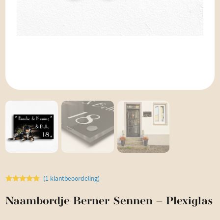
(
1
klantbeoordeling)
Waardering
1
5.00
op 5
Naambordje Berner Sennen – Plexiglas
gebaseerd
op
klantbeoordeling