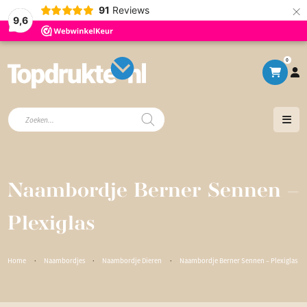
×
91
Reviews
9,6
0
Producten
zoeken
Naambordje Berner Sennen –
Plexiglas
Home
·
Naambordjes
·
Naambordje Dieren
·
Naambordje Berner Sennen – Plexiglas