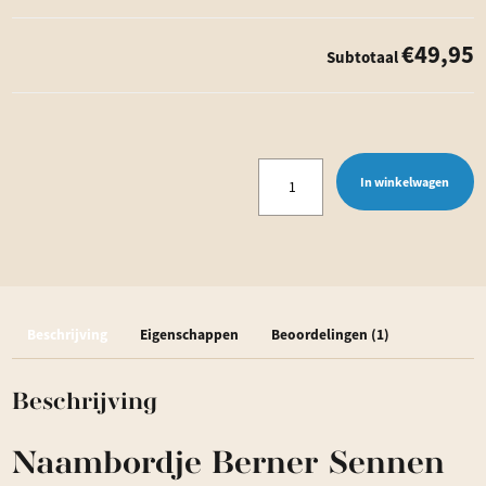
€49,95
Subtotaal
Naambordje
In winkelwagen
Berner
Sennen
-
Plexiglas
Beschrijving
Eigenschappen
Beoordelingen (1)
aantal
Beschrijving
Naambordje Berner Sennen