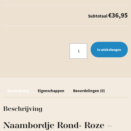
€36,95
Subtotaal
Naambordje
In winkelwagen
Rond
-
Roze
-
Beschrijving
Eigenschappen
Beoordelingen (0)
Dibond
aantal
Beschrijving
Naambordje Rond- Roze –