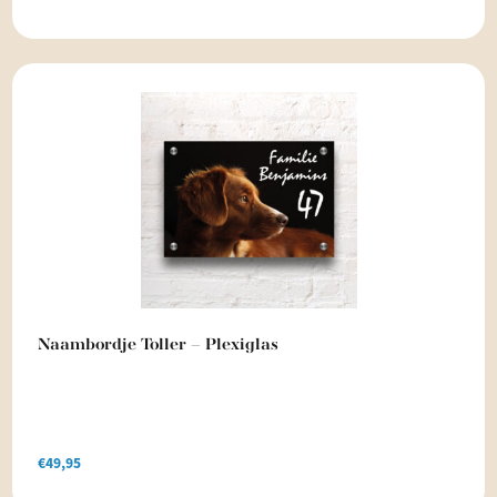
Naambordje Toller – Plexiglas
€
49,95