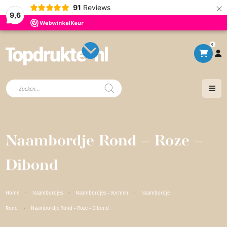
×
91
Reviews
9,6
0
Producten
zoeken
Naambordje Rond – Roze –
Dibond
Home
·
Naambordjes
·
Naambordjes – Vormen
·
Naambordje
Rond
·
Naambordje Rond – Roze – Dibond