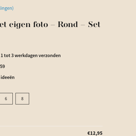
lingen)
t eigen foto – Rond – Set
 1 tot 3 werkdagen verzonden
€59
 ideeën
6
8
€
12,95