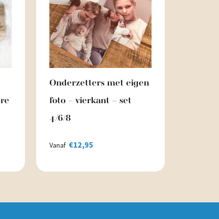
Onderzetters met eigen
ure
foto – vierkant – set
4/6/8
€
12,95
Vanaf