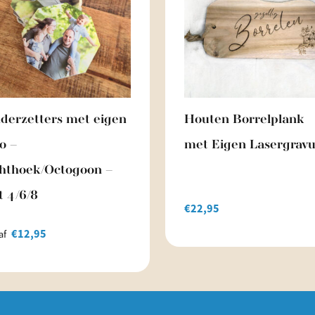
derzetters met eigen
Houten Borrelplank
o –
met Eigen Lasergrav
hthoek/Octogoon –
t 4/6/8
€
22,95
€
12,95
af