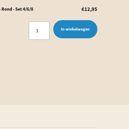
€
12,95
 Rond - Set 4/6/8
Onderzetters
In winkelwagen
met
eigen
foto
-
Rond
-
Set
4/6/8
aantal