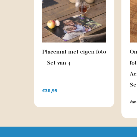
Placemat met eigen foto
On
– Set van 4
fot
Ac
Se
€
36,95
Van