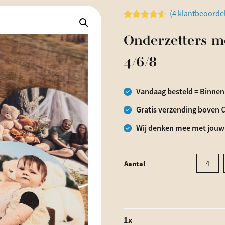
(
4
klantbeoorde
Waardering
4
4.50
op 5
Onderzetters me
gebaseerd
op
klantbeoordelingen
4/6/8
Vandaag besteld = Binnen
Gratis verzending boven 
Wij denken mee met jouw
Aantal
4
1
x