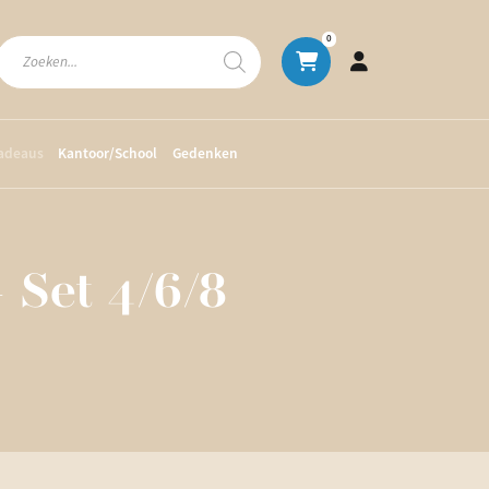
Producten
0
zoeken
cadeaus
Kantoor/School
Gedenken
 Set 4/6/8