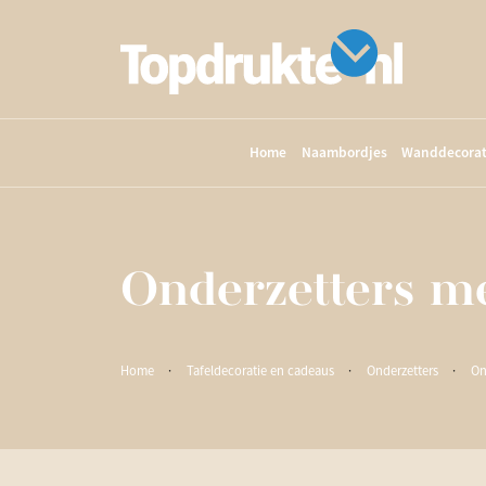
Home
Naambordjes
Wanddecorat
Onderzetters me
Home
·
Tafeldecoratie en cadeaus
·
Onderzetters
·
On