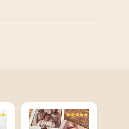
ng
Waardering
5.00
uit 5