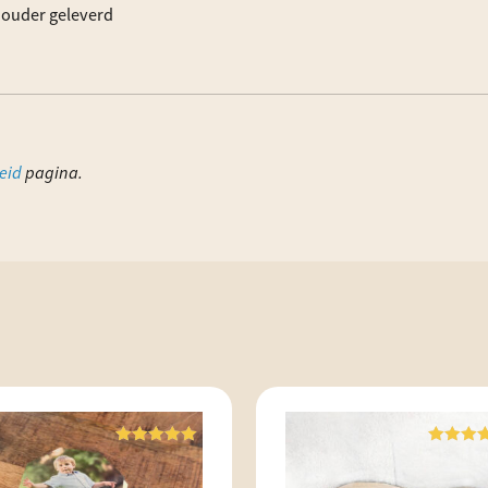
houder geleverd
eid
pagina.
Waardering
Waarderi
5.00
5.00
uit 5
uit 5