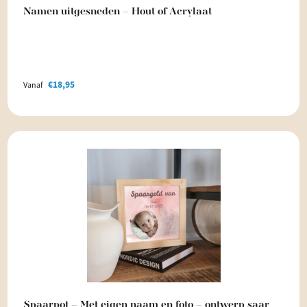
Namen uitgesneden – Hout of Acrylaat
€
18,95
Vanaf
Spaarpot – Met eigen naam en foto – ontwerp saar