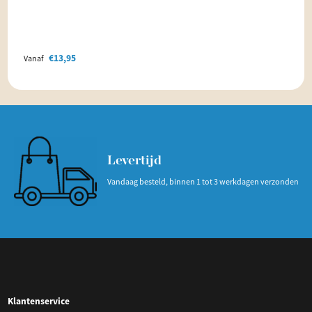
€
13,95
Vanaf
Levertijd
Vandaag besteld, binnen 1 tot 3 werkdagen verzonden
Klantenservice