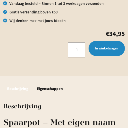
Vandaag besteld = Binnen 1 tot 3 werkdagen verzonden
Gratis verzending boven €59
Wij denken mee met jouw ideeën
€
34,95
Spaarpot
In winkelwagen
-
Met
eigen
naam
Beschrijving
Eigenschappen
en
foto
Beschrijving
-
ontwerp
Spaarpot – Met eigen naam
Rick