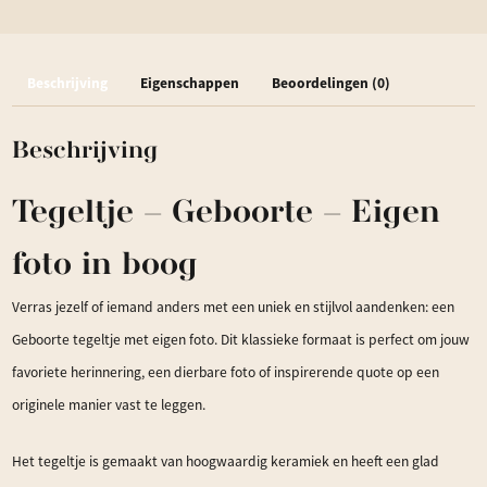
-
Eigen
Beschrijving
Eigenschappen
Beoordelingen (0)
tekst
en
Beschrijving
foto
in
Tegeltje – Geboorte – Eigen
boog
aantal
foto in boog
Verras jezelf of iemand anders met een uniek en stijlvol aandenken: een
Geboorte tegeltje met eigen foto. Dit klassieke formaat is perfect om jouw
favoriete herinnering, een dierbare foto of inspirerende quote op een
originele manier vast te leggen.
Het tegeltje is gemaakt van hoogwaardig keramiek en heeft een glad