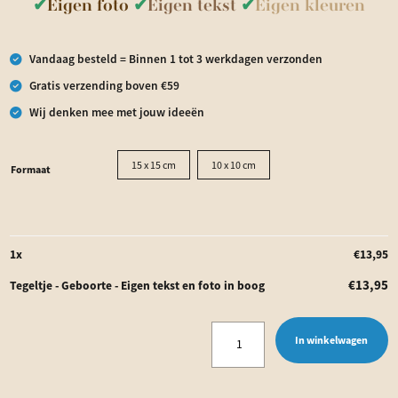
✔
Eigen foto
✔
Eigen tekst
✔
Eigen kleuren
Vandaag besteld = Binnen 1 tot 3 werkdagen verzonden
Gratis verzending boven €59
Wij denken mee met jouw ideeën
15 x 15 cm
10 x 10 cm
Formaat
1
x
€
13,95
€
13,95
Tegeltje - Geboorte - Eigen tekst en foto in boog
Tegeltje
In winkelwagen
-
Geboorte