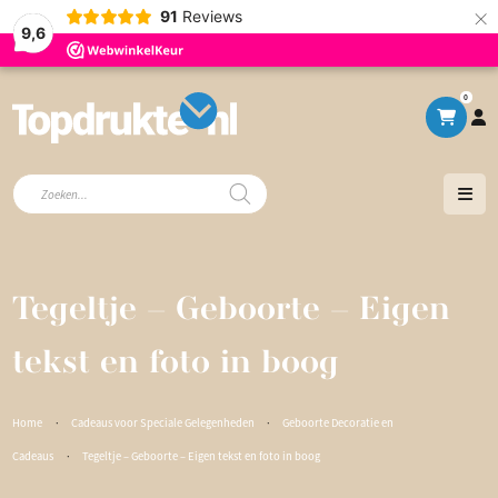
×
91
Reviews
9,6
0
Producten
zoeken
Tegeltje – Geboorte – Eigen
tekst en foto in boog
Home
·
Cadeaus voor Speciale Gelegenheden
·
Geboorte Decoratie en
Cadeaus
·
Tegeltje – Geboorte – Eigen tekst en foto in boog