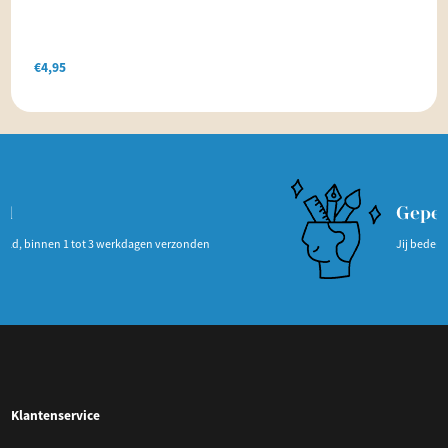
€
4,95
Gepersonaliseerd
agen verzonden
Jij bedenkt het, wij maken het persoon
Klantenservice