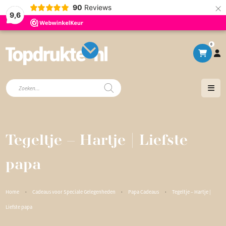
×
90
Reviews
9,6
0
Producten
zoeken
Tegeltje – Hartje | Liefste
papa
Home
·
Cadeaus voor Speciale Gelegenheden
·
Papa Cadeaus
·
Tegeltje – Hartje |
Liefste papa