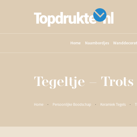
Home
Naambordjes
Wanddecorat
Tegeltje – Trot
Home
·
Persoonlijke Boodschap
·
Keramiek Tegels
·
T