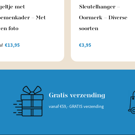
geltje met
Sleutelhanger –
oemenkader – Met
Oormerk – Diverse
gen foto
soorten
€
13,95
€
3,95
af
Gratis verzending
vanaf €59,- GRATIS verzending