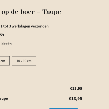
s op de boer – Taupe
 1 tot 3 werkdagen verzonden
€59
 ideeën
5 cm
10 x 10 cm
€
13,95
€
13,95
Taupe