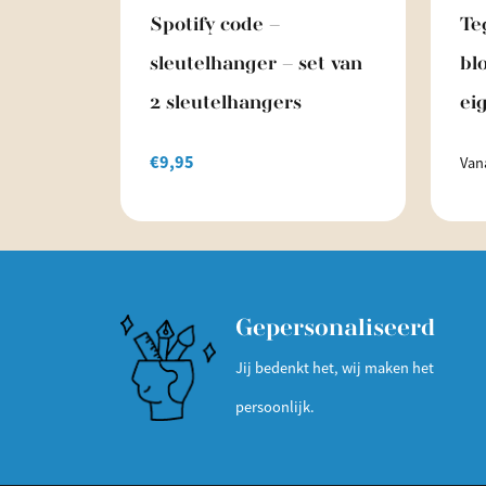
Spotify code –
Te
sleutelhanger – set van
bl
2 sleutelhangers
ei
€
9,95
Van
Gepersonaliseerd
Jij bedenkt het, wij maken het
persoonlijk.