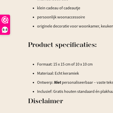
klein cadeau of cadeautje
persoonlijk woonaccessoire
originele decoratie voor woonkamer, keuken
9,6
Product specificaties:
Formaat: 15 x 15 cm of 10 x 10 cm
Materiaal: Echt keramiek
Ontwerp:
Niet
personaliseerbaar – vaste teks
Inclusief: Gratis houten standaard én plakha
Disclaimer