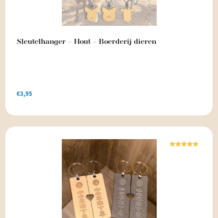
Sleutelhanger – Hout – Boerderij dieren
€
3,95
Waardering
5.00
uit 5