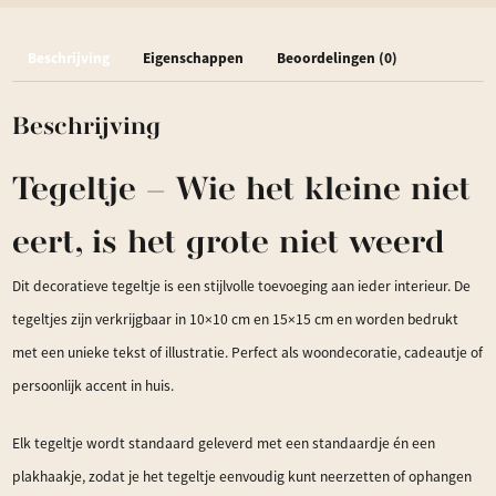
kleine
Beschrijving
Eigenschappen
Beoordelingen (0)
niet
eert,
Beschrijving
is
het
Tegeltje – Wie het kleine niet
grote
niet
eert, is het grote niet weerd
weerd
Dit decoratieve tegeltje is een stijlvolle toevoeging aan ieder interieur. De
aantal
tegeltjes zijn verkrijgbaar in 10×10 cm en 15×15 cm en worden bedrukt
met een unieke tekst of illustratie. Perfect als woondecoratie, cadeautje of
persoonlijk accent in huis.
Elk tegeltje wordt standaard geleverd met een standaardje én een
plakhaakje, zodat je het tegeltje eenvoudig kunt neerzetten of ophangen