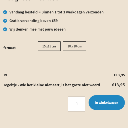
Vandaag besteld = Binnen 1 tot 3 werkdagen verzonden
Gratis verzending boven €59
Wij denken mee met jouw ideeën
15 x15 cm
10 x 10 cm
formaat
1
x
€
13,95
€
13,95
Tegeltje - Wie het kleine niet eert, is het grote niet weerd
Tegeltje
In winkelwagen
-
Wie
het