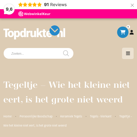
×
91
Reviews
9,6
0
Producten
zoeken
Tegeltje – Wie het kleine niet
eert, is het grote niet weerd
Home
·
Persoonlijke Boodschap
·
Keramiek Tegels
·
Tegels - Vierkant
·
Tegeltje –
Wie het kleine niet eert, is het grote niet weerd