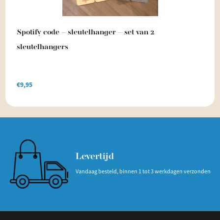
Spotify code – sleutelhanger – set van 2
sleutelhangers
€
9,95
Levertijd
Vandaag besteld, binnen 1 tot 3 werkdagen verzonden