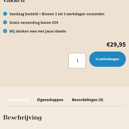
vakken
Vandaag besteld = Binnen 1 tot 3 werkdagen verzonden
Gratis verzending boven €59
Wij denken mee met jouw ideeën
€
29,95
Theedoos
In winkelwagen
groen
met
fotokader
-
Beschrijving
Eigenschappen
Beoordelingen (0)
9
vakken
Beschrijving
aantal