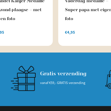
ndel Kanjer Medaille
Vaderdag medaille –
Avond4daagse – met
Super papa met eige
gen foto
foto
,95
€
4,95
Gratis verzending
vanaf €59,- GRATIS verzending