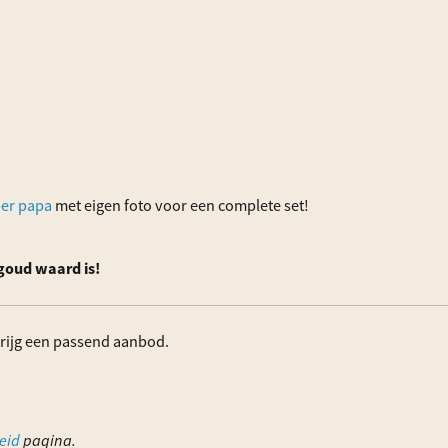
per papa
met eigen foto voor een complete set!
 goud waard is!
rijg een passend aanbod.
eid
pagina.