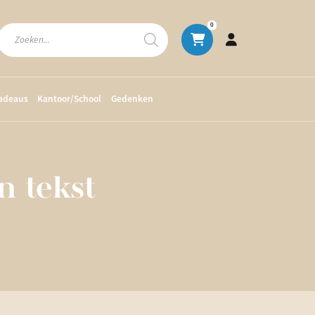
Producten
0
zoeken
cadeaus
Kantoor/School
Gedenken
n tekst