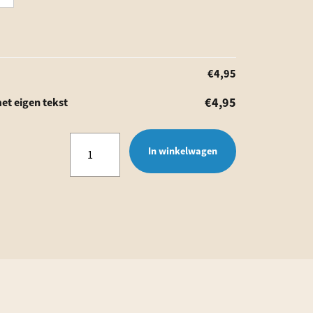
€
4,95
€
4,95
et eigen tekst
Vaderdag
In winkelwagen
medaille
-
Trofee
met
eigen
tekst