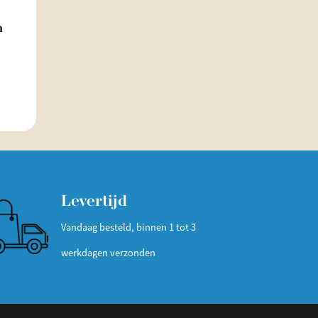
n
Levertijd
Vandaag besteld, binnen 1 tot 3
werkdagen verzonden