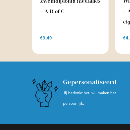
Zwemdiploma medailles
Wa
– A B of C
– 
ei
€
3,49
€
4
Gepersonaliseerd
Jij bedenkt het, wij maken het
persoonlijk.