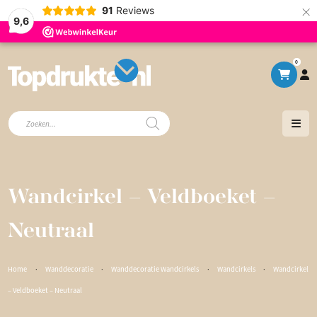
×
91
Reviews
9,6
0
Producten
zoeken
Wandcirkel – Veldboeket –
Neutraal
Home
·
Wanddecoratie
·
Wanddecoratie Wandcirkels
·
Wandcirkels
·
Wandcirkel
– Veldboeket – Neutraal