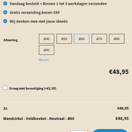
Vandaag besteld = Binnen 1 tot 3 werkdagen verzonden
Gratis verzending boven €59
Wij denken mee met jouw ideeën
Ø40
Ø50
Ø60
Ø70
Ø80
Afmeting
Ø90
Wissen
€
48,95
Bevestigingsmateriaal
Graag met bevestiging
(+
€
2,95
)
1
x
€
48,95
€
48,95
Wandcirkel - Veldboeket - Neutraal - Ø60