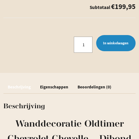
€199,95
Subtotaal
Wanddecoratie
In winkelwagen
Oldtimer
Chevrolet
Chevelle
-
Beschrijving
Eigenschappen
Beoordelingen (0)
Dibond
aantal
Beschrijving
Wanddecoratie Oldtimer
Chevrolet Chevelle – Dibond