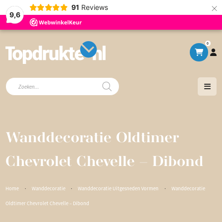
×
91
Reviews
9,6
0
Producten
zoeken
Wanddecoratie Oldtimer
Chevrolet Chevelle – Dibond
Home
·
Wanddecoratie
·
Wanddecoratie Uitgesneden Vormen
·
Wanddecoratie
Oldtimer Chevrolet Chevelle – Dibond