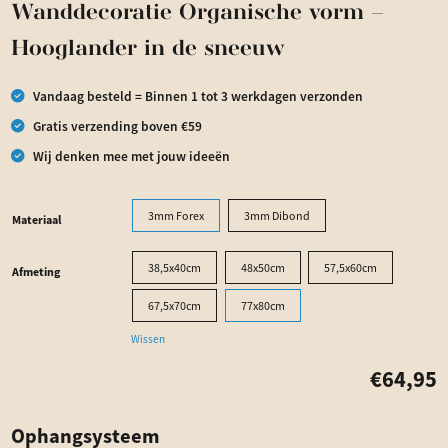
Wanddecoratie Organische vorm –
Hooglander in de sneeuw
Vandaag besteld = Binnen 1 tot 3 werkdagen verzonden
Gratis verzending boven €59
Wij denken mee met jouw ideeën
3mm Forex
3mm Dibond
Materiaal
38,5x40cm
48x50cm
57,5x60cm
Afmeting
67,5x70cm
77x80cm
Wissen
€
64,95
Ophangsysteem