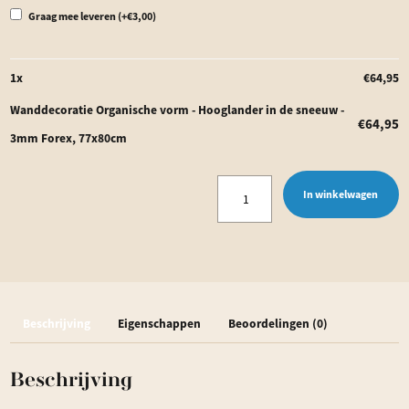
Graag mee leveren
(+
€
3,00
)
1
x
€
64,95
Wanddecoratie Organische vorm - Hooglander in de sneeuw -
€
64,95
3mm Forex, 77x80cm
Wanddecoratie
In winkelwagen
Organische
vorm
-
Hooglander
Beschrijving
Eigenschappen
Beoordelingen (0)
in
de
Beschrijving
sneeuw
aantal