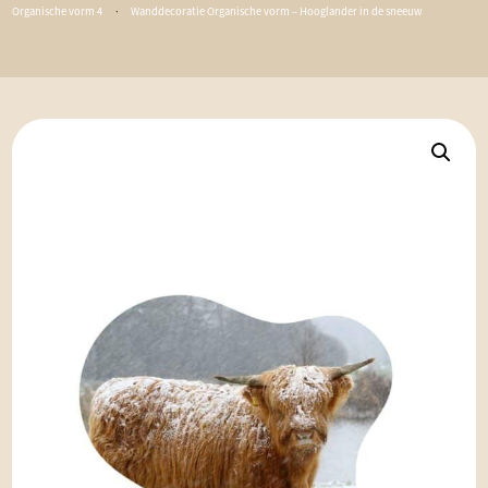
Organische vorm 4
·
Wanddecoratie Organische vorm – Hooglander in de sneeuw