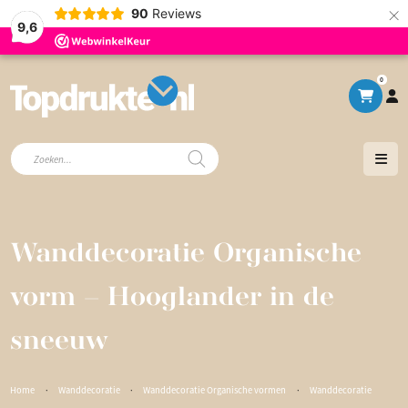
×
90
Reviews
9,6
0
Producten
zoeken
Wanddecoratie Organische
vorm – Hooglander in de
sneeuw
Home
·
Wanddecoratie
·
Wanddecoratie Organische vormen
·
Wanddecoratie