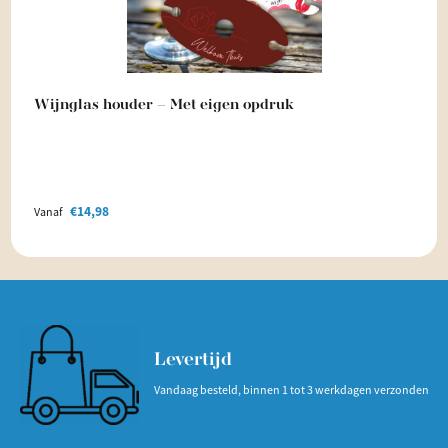
Wijnglas houder – Met eigen opdruk
€
14,98
Vanaf
Levertijd
Vandaag besteld, binnen 1 tot 3 werkdagen verzonden