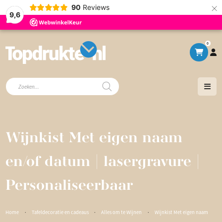
×
90
Reviews
9,6
0
Producten
zoeken
Wijnkist Met eigen naam
en/of datum | lasergravure |
Personaliseerbaar
Home
·
Tafeldecoratie en cadeaus
·
Alles om te Wijnen
·
Wijnkist Met eigen naam