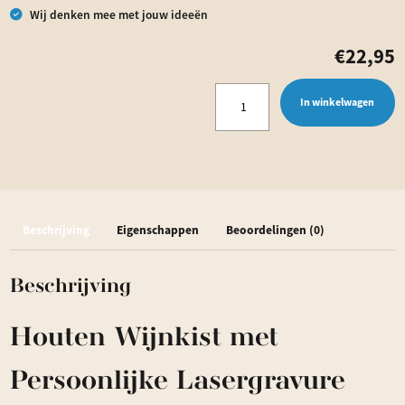
Wij denken mee met jouw ideeën
€
22,95
Wijnkist
In winkelwagen
Met
eigen
naam
en/of
Beschrijving
Eigenschappen
Beoordelingen (0)
datum
|
Beschrijving
lasergravure
|
Houten Wijnkist met
Personaliseerbaar
aantal
Persoonlijke Lasergravure