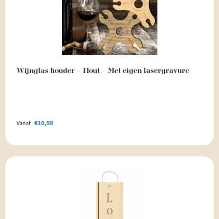
Wijnglas houder – Hout – Met eigen lasergravure
€
10,98
Vanaf