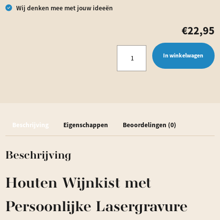
Wij denken mee met jouw ideeën
€
22,95
Wijnkist
In winkelwagen
Met
datum
|
lasergravure
Beschrijving
Eigenschappen
Beoordelingen (0)
|
Personaliseerbaar
Beschrijving
aantal
Houten Wijnkist met
Persoonlijke Lasergravure