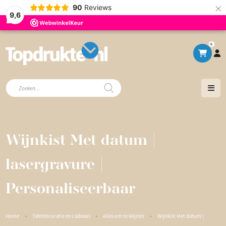
×
90
Reviews
9,6
0
Producten
zoeken
Wijnkist Met datum |
lasergravure |
Personaliseerbaar
Home
·
Tafeldecoratie en cadeaus
·
Alles om te Wijnen
·
Wijnkist Met datum |