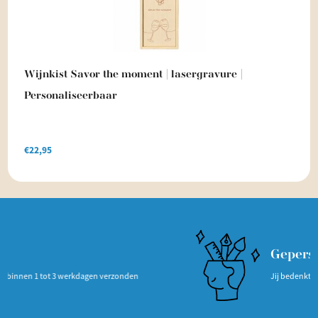
Wijnkist Savor the moment | lasergravure |
Personaliseerbaar
€
22,95
Gepersonaliseerd
kdagen verzonden
Jij bedenkt het, wij maken het pers