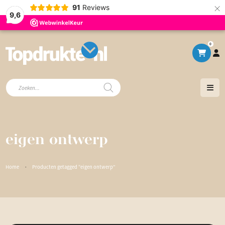
×
91
Reviews
9,6
0
Producten
zoeken
eigen ontwerp
Home
·
Producten getagged “eigen ontwerp”