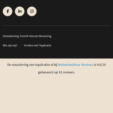
Ontwikkeling:
Kracht Internet Marketing
Wie zijn wij?
Verdien met Topdrukte
De waardering van topdrukte.nl bij
WebwinkelKeur Reviews
is 9.6/10
gebaseerd op 91 reviews.