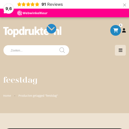
×
91
Reviews
9,6
0
Producten
zoeken
feestdag
Home
·
Producten getagged “feestdag”