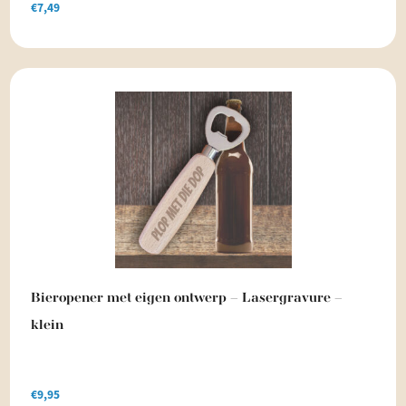
€
7,49
Bieropener met eigen ontwerp – Lasergravure –
klein
€
9,95