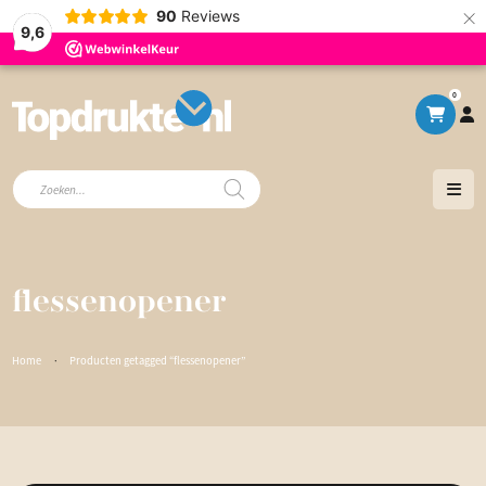
×
90
Reviews
9,6
0
Producten
zoeken
flessenopener
Home
·
Producten getagged “flessenopener”