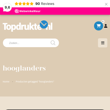
×
90
Reviews
9,6
0
Producten
zoeken
hooglanders
Home
·
Producten getagged “hooglanders”