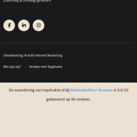
Zaterdag & zondag gesloten
Ontwikkeling:
Kracht Internet Marketing
Wie zijn wij?
Verdien met Topdrukte
De waardering van topdrukte.nl bij
WebwinkelKeur Reviews
is 9.6/10
gebaseerd op 90 reviews.