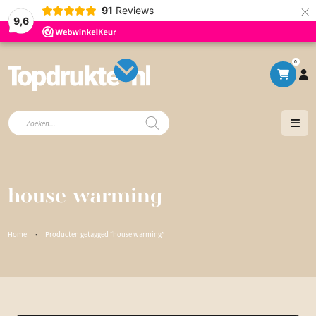
×
91
Reviews
9,6
0
Producten
zoeken
house warming
Home
·
Producten getagged “house warming”