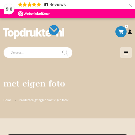
×
91
Reviews
9,6
0
Producten
zoeken
met eigen foto
Home
·
Producten getagged “met eigen foto”