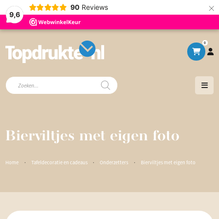
×
90
Reviews
9,6
0
Producten
zoeken
Bierviltjes met eigen foto
Home
·
Tafeldecoratie en cadeaus
·
Onderzetters
·
Bierviltjes met eigen foto