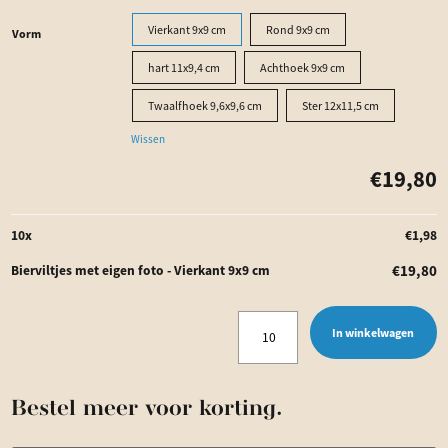
Vierkant 9x9 cm
Rond 9x9 cm
Vorm
hart 11x9,4 cm
Achthoek 9x9 cm
Twaalfhoek 9,6x9,6 cm
Ster 12x11,5 cm
Wissen
€
19,80
10
x
€
1,98
€
19,80
Bierviltjes met eigen foto - Vierkant 9x9 cm
Bierviltjes
In winkelwagen
met
eigen
Bestel meer voor korting.
foto
aantal