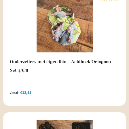
Waardering
5.00
uit 5
Onderzetters met eigen foto – Achthoek/Octogoon –
Set 4/6/8
€
12,95
Vanaf