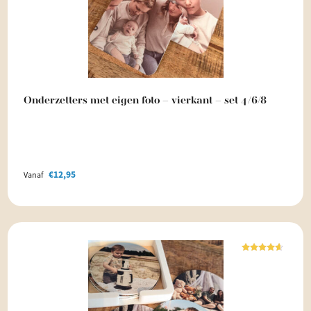
Onderzetters met eigen foto – vierkant – set 4/6/8
€
12,95
Vanaf
Waardering
4.50
uit 5