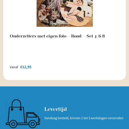
Onderzetters met eigen foto – Rond – Set 4/6/8
€
12,95
Vanaf
Levertijd
Vandaag besteld, binnen 1 tot 3 werkdagen verzonden