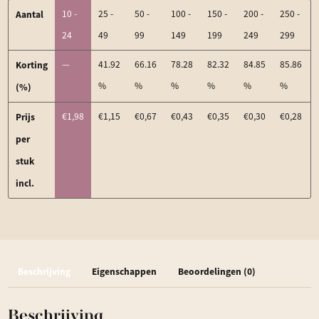
Aantal
10 -
25 -
50 -
100 -
150 -
200 -
250 -
24
49
99
149
199
249
299
Korting
—
41.92
66.16
78.28
82.32
84.85
85.86
%
%
%
%
%
%
(%)
Prijs
€
1,98
€
1,15
€
0,67
€
0,43
€
0,35
€
0,30
€
0,28
per
stuk
incl.
Beschrijving
Eigenschappen
Beoordelingen (0)
Beschrijving