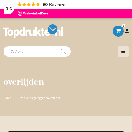
×
90
Reviews
9,6
0
Producten
zoeken
overlijden
Home
·
Producten getagged “overlijden”