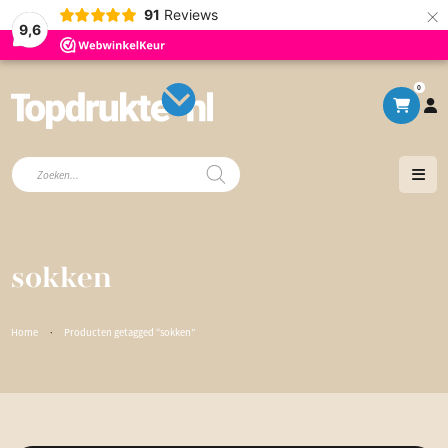
×
91
Reviews
9,6
0
Producten
zoeken
sokken
Home
·
Producten getagged “sokken”