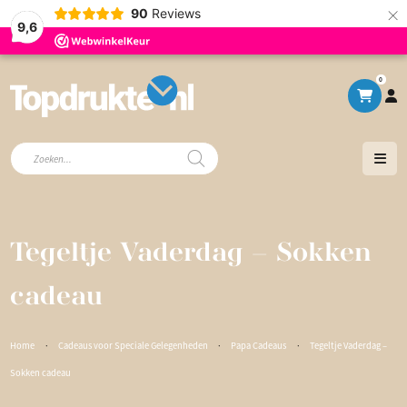
×
90
Reviews
9,6
0
Producten
zoeken
Tegeltje Vaderdag – Sokken
cadeau
Home
·
Cadeaus voor Speciale Gelegenheden
·
Papa Cadeaus
·
Tegeltje Vaderdag –
Sokken cadeau