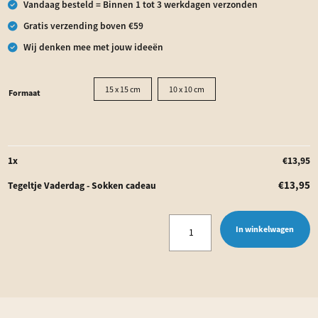
Vandaag besteld = Binnen 1 tot 3 werkdagen verzonden
Gratis verzending boven €59
Wij denken mee met jouw ideeën
15 x 15 cm
10 x 10 cm
Formaat
1
x
€
13,95
€
13,95
Tegeltje Vaderdag - Sokken cadeau
Tegeltje
In winkelwagen
Vaderdag
-
Sokken
cadeau