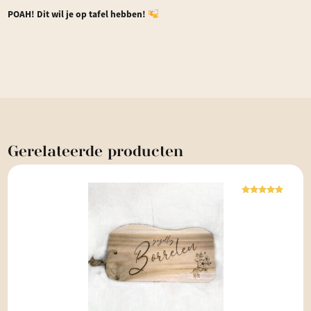
POAH! Dit wil je op tafel hebben!
Gerelateerde
producten
Waardering
5.00
uit 5