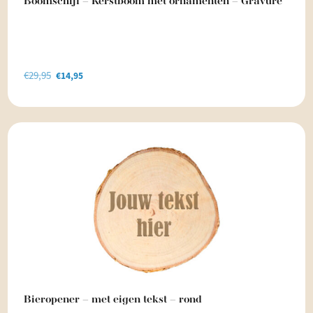
Boomschijf – Kerstboom met ornamenten – Gravure
€
29,95
Oorspronkelijke
Huidige
€
14,95
prijs
prijs
was:
is:
€29,95.
€14,95.
Bieropener – met eigen tekst – rond