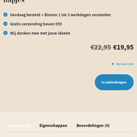
hapjes
Vandaag besteld = Binnen 1 tot 3 werkdagen verzonden
Gratis verzending boven €59
Wij denken mee met jouw ideeën
€
22,95
€
19,95
Op voorraad
In winkelwagen
Houten
Borrelplank
POAH!
lekkere
hapjes
Beschrijving
Eigenschappen
Beoordelingen (0)
aantal