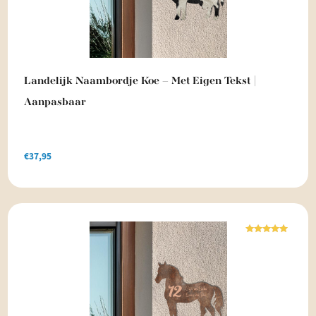
Landelijk Naambordje Koe – Met Eigen Tekst |
Aanpasbaar
€
37,95
Waardering
5.00
uit 5