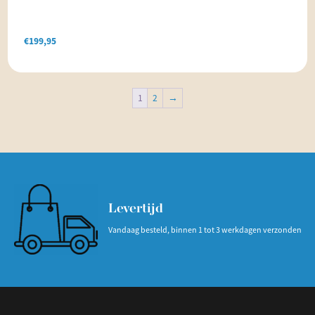
€
199,95
1
2
→
Levertijd
Vandaag besteld, binnen 1 tot 3 werkdagen verzonden