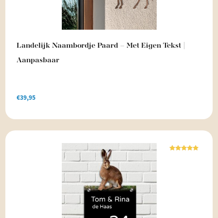
Landelijk Naambordje Paard – Met Eigen Tekst |
Aanpasbaar
€
39,95
Waardering
5.00
uit 5