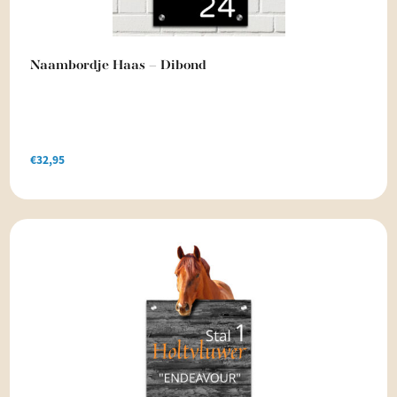
Naambordje Haas – Dibond
€
32,95