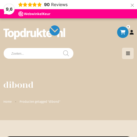
×
90
Reviews
9,6
0
Producten
zoeken
dibond
Home
·
Producten getagged “dibond”